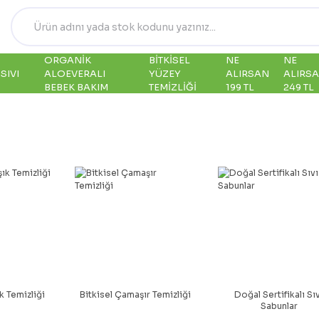
ORGANIK
BITKISEL
NE
NE
SIVI
ALOEVERALI
YÜZEY
ALIRSAN
ALIRS
BEBEK BAKIM
TEMIZLIĞI
199 TL
249 TL
ık Temizliği
Bitkisel Çamaşır Temizliği
Doğal Sertifikalı Sı
Sabunlar