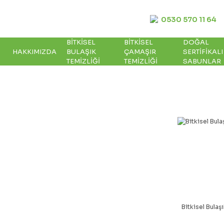
0530 570 11 64
BITKISEL
BITKISEL
DOĞAL
HAKKIMIZDA
BULAŞIK
ÇAMAŞIR
SERTIFIKALI 
TEMIZLIĞI
TEMIZLIĞI
SABUNLAR
Bitkisel Bulaş