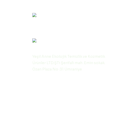
İLETİŞİM
0530 570 11 64
Hafta içi (09:00-12:00) & (13:00-17:00)
info@yesilanne.com
Yeşil Anne Ekolojik Temizlik ve Kozmetik
Ürünler LTD.ŞTi Şerifali mah .Emin sokak.
Özan Plaza No :31 Ümraniye
 KAYIT OLUN