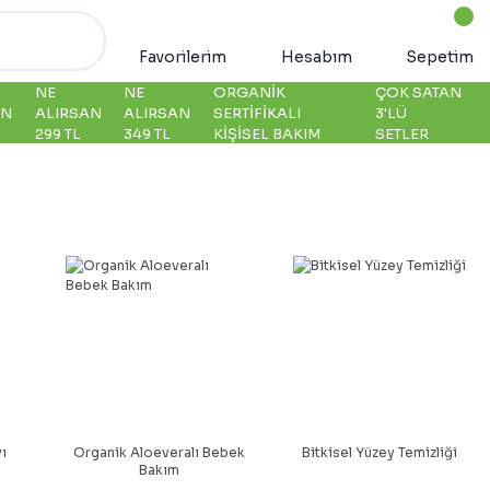
Favorilerim
Hesabım
Sepetim
NE
NE
ORGANIK
ÇOK SATAN
AN
ALIRSAN
ALIRSAN
SERTIFIKALI
3'LÜ
299 TL
349 TL
KIŞISEL BAKIM
SETLER
vı
Organik Aloeveralı Bebek
Bitkisel Yüzey Temizliği
Bakım