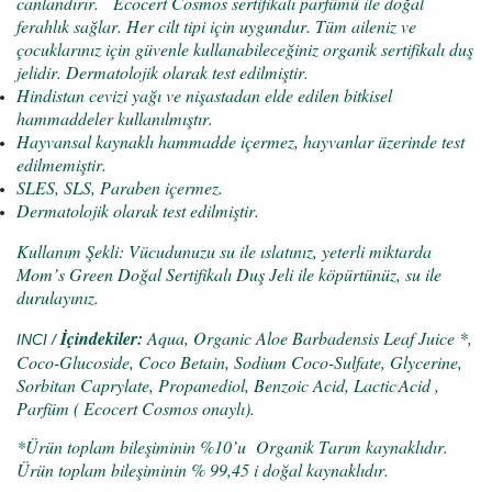
canlandırır.
Ecocert Cosmos sertifikalı parfümü ile doğal
ferahlık sağlar. Her cilt tipi için uygundur. Tüm aileniz ve
çocuklarınız için güvenle kullanabileceğiniz organik sertifikalı duş
jelidir. Dermatolojik olarak test edilmiştir.
Hindistan cevizi yağı ve nişastadan elde edilen bitkisel
hammaddeler kullanılmıştır.
Hayvansal kaynaklı hammadde içermez, hayvanlar üzerinde test
edilmemiştir.
SLES, SLS, Paraben içermez.
Dermatolojik olarak test edilmiştir.
Kullanım Şekli: Vücudunuzu su ile ıslatınız, yeterli miktarda
Mom’s Green Doğal Sertifikalı Duş Jeli ile köpürtünüz, su ile
durulayınız.
İçindekiler:
Aqua, Organic Aloe Barbadensis Leaf Juice *,
INCI /
Coco-Glucoside, Coco Betain, Sodium Coco-Sulfate, Glycerine,
Sorbitan Caprylate, Propanediol, Benzoic Acid, Lactic
Acid ,
Parfüm ( Ecocert Cosmos onaylı).
*Ürün toplam bileşiminin %10’u
Organik Tarım kaynaklıdır.
Ürün toplam bileşiminin % 99,45 i doğal kaynaklıdır.