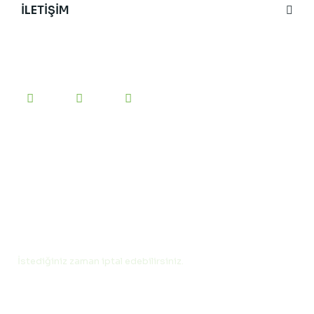
İLETİŞİM
BİZİ TAKİP EDİN
#yesilanne
etiketini kullanarak bizi sosyal medyada
paylaşabilirsiniz.
E-BÜLTEN’E KAYIT OLUN
İstediğiniz zaman iptal edebilirsiniz.
2013-2023 Copyright ©yesilanne.com.
Tüm hakları saklıdır | Kredi kartı bilgileriniz 256Bit SSL
sertifikası ile güvende.