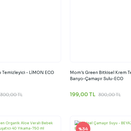
o Temizleyici - LİMON ECO
Mom's Green Bitkisel Krem Te
Banyo-Çamaşır Sulu-ECO
199,00 TL
300,00 TL
300,00 TL
%34