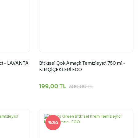
ici - LAVANTA
Bitkisel Çok Amaçlı Temizleyici 750 ml -
KIR ÇİÇEKLERİ ECO
199,00 TL
300,00 TL
%34