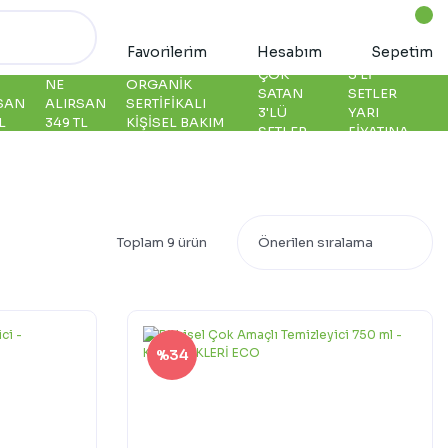
Favorilerim
Hesabım
Sepetim
ÇOK
5'LI
NE
ORGANIK
SATAN
SETLER
SAN
ALIRSAN
SERTIFIKALI
3'LÜ
YARI
L
349 TL
KIŞISEL BAKIM
SETLER
FIYATINA
Toplam 9 ürün
%34