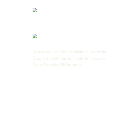
0530 570 11 64
Hafta içi (09:00-12:00) & (13:00-17:00)
info@yesilanne.com
Yeşil Anne Ekolojik Temizlik ve Kozmetik
Ürünler LTD.ŞTi Şerifali mah .Emin sokak.
Özan Plaza No :31 Ümraniye
 KAYIT OLUN