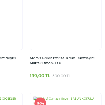
mizleyici
Mom's Green Bitkisel Krem Temizleyici
Mutfak Limon- ECO
199,00 TL
300,00 TL
%34