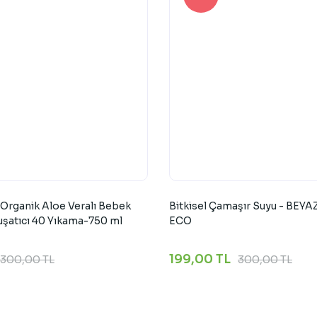
Organik Aloe Veralı Bebek
Bitkisel Çamaşır Suyu - BEY
şatıcı 40 Yıkama-750 ml
ECO
199,00 TL
300,00 TL
300,00 TL