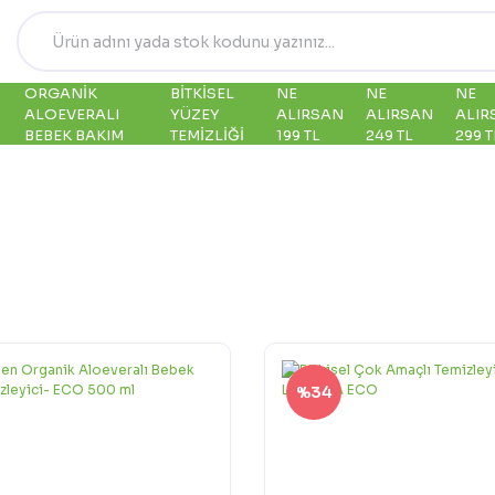
ORGANIK
BITKISEL
NE
NE
NE
ALOEVERALI
YÜZEY
ALIRSAN
ALIRSAN
ALIR
BEBEK BAKIM
TEMIZLIĞI
199 TL
249 TL
299 T
%34