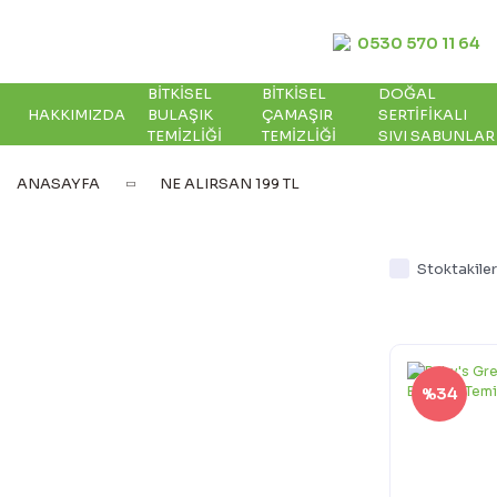
0530 570 11 64
BITKISEL
BITKISEL
DOĞAL
HAKKIMIZDA
BULAŞIK
ÇAMAŞIR
SERTIFIKALI
TEMIZLIĞI
TEMIZLIĞI
SIVI SABUNLAR
ANASAYFA
NE ALIRSAN 199 TL
Stoktakiler
%34