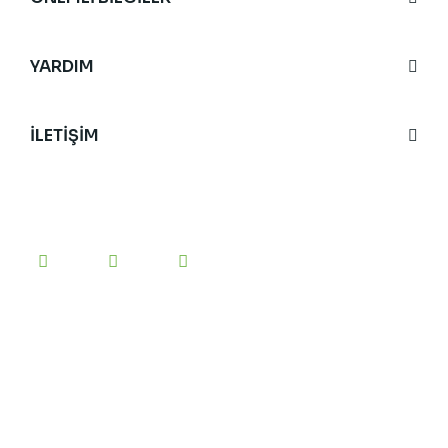
YARDIM
İLETİŞİM
BİZİ TAKİP EDİN
#yesilanne
etiketini kullanarak bizi sosyal medyada
paylaşabilirsiniz.
E-BÜLTEN’E KAYIT OLUN