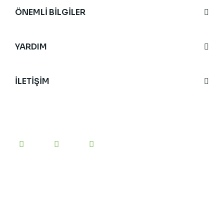
ÖNEMLİ BİLGİLER
YARDIM
İLETİŞİM
BİZİ TAKİP EDİN
#yesilanne
etiketini kullanarak bizi sosyal medyada
paylaşabilirsiniz.
E-BÜLTEN’E KAYIT OLUN