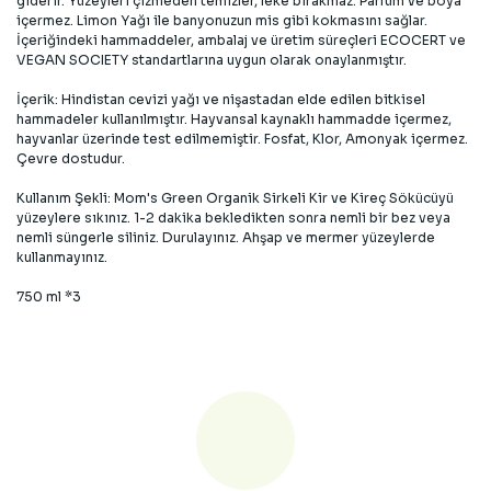
giderir. Yüzeyleri çizmeden temizler, leke bırakmaz. Parfüm ve boya
içermez. Limon Yağı ile banyonuzun mis gibi kokmasını sağlar.
İçeriğindeki hammaddeler, ambalaj ve üretim süreçleri ECOCERT ve
VEGAN SOCIETY standartlarına uygun olarak onaylanmıştır.
İçerik: Hindistan cevizi yağı ve nişastadan elde edilen bitkisel
hammadeler kullanılmıştır. Hayvansal kaynaklı hammadde içermez,
hayvanlar üzerinde test edilmemiştir. Fosfat, Klor, Amonyak içermez.
Çevre dostudur.
Kullanım Şekli: Mom's Green Organik Sirkeli Kir ve Kireç Sökücüyü
yüzeylere sıkınız. 1-2 dakika bekledikten sonra nemli bir bez veya
nemli süngerle siliniz. Durulayınız. Ahşap ve mermer yüzeylerde
kullanmayınız.
750 ml *3