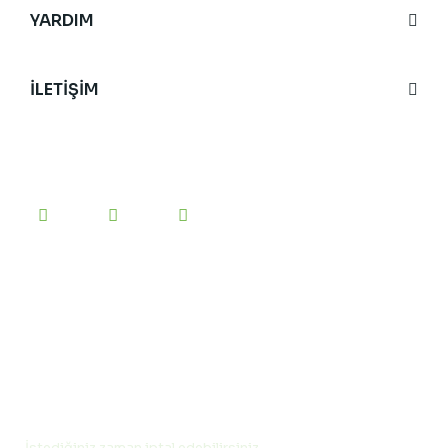
YARDIM
İLETİŞİM
BİZİ TAKİP EDİN
#yesilanne
etiketini kullanarak bizi sosyal medyada
paylaşabilirsiniz.
E-BÜLTEN’E KAYIT OLUN
İstediğiniz zaman iptal edebilirsiniz.