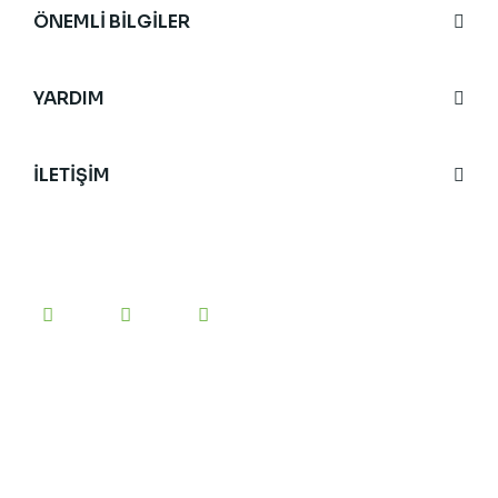
ÖNEMLİ BİLGİLER
YARDIM
İLETİŞİM
BİZİ TAKİP EDİN
#yesilanne
etiketini kullanarak bizi sosyal medyada
paylaşabilirsiniz.
E-BÜLTEN’E KAYIT OLUN