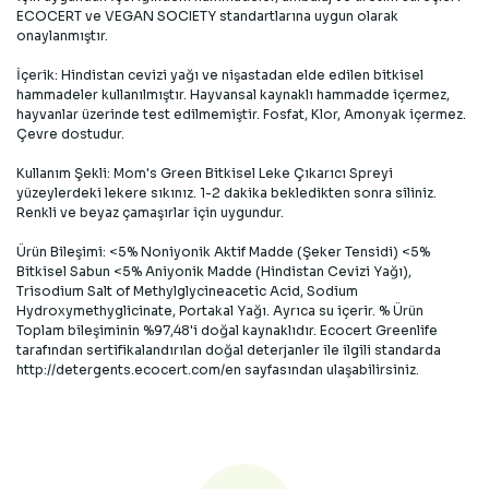
ECOCERT ve VEGAN SOCIETY standartlarına uygun olarak
onaylanmıştır.
İçerik: Hindistan cevizi yağı ve nişastadan elde edilen bitkisel
hammadeler kullanılmıştır. Hayvansal kaynaklı hammadde içermez,
hayvanlar üzerinde test edilmemiştir. Fosfat, Klor, Amonyak içermez.
Çevre dostudur.
Kullanım Şekli: Mom's Green Bitkisel Leke Çıkarıcı Spreyi
yüzeylerdeki lekere sıkınız. 1-2 dakika bekledikten sonra siliniz.
Renkli ve beyaz çamaşırlar için uygundur.
Ürün Bileşimi: <5% Noniyonik Aktif Madde (Şeker Tensidi) <5%
Bitkisel Sabun <5% Aniyonik Madde (Hindistan Cevizi Yağı),
Trisodium Salt of Methylglycineacetic Acid, Sodium
Hydroxymethyglicinate, Portakal Yağı. Ayrıca su içerir. % Ürün
Toplam bileşiminin %97,48'i doğal kaynaklıdır. Ecocert Greenlife
tarafından sertifikalandırılan doğal deterjanler ile ilgili standarda
http://detergents.ecocert.com/en sayfasından ulaşabilirsiniz.